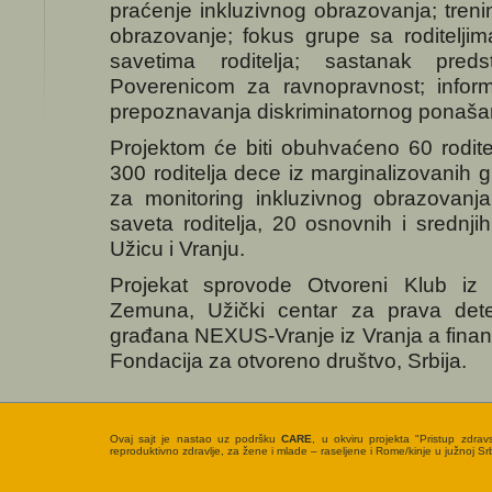
praćenje inkluzivnog obrazovanja; treni
obrazovanje; fokus grupe sa roditeljim
savetima roditelja; sastanak preds
Poverenicom za ravnopravnost; informi
prepoznavanja diskriminatornog ponaša
Projektom će biti obuhvaćeno 60 rodite
300 roditelja dece iz marginalizovanih g
za monitoring inkluzivnog obrazovanja
saveta roditelja, 20 osnovnih i srednj
Užicu i Vranju.
Projekat sprovode Otvoreni Klub i
Zemuna, Užički centar za prava dete
građana NEXUS-Vranje iz Vranja a finans
Fondacija za otvoreno društvo, Srbija.
Ovaj sajt je nastao uz podršku
CARE
, u okviru projekta "Pristup zdrav
reproduktivno zdravlje, za žene i mlade – raseljene i Rome/kinje u južnoj Srbi