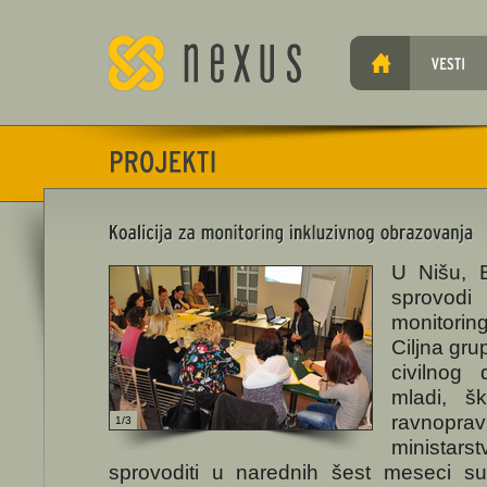
U Nišu, 
sprovodi 
monitorin
Ciljna gru
civilnog 
mladi, š
ravnop
1/3
ministars
sprovoditi u narednih šest meseci su: